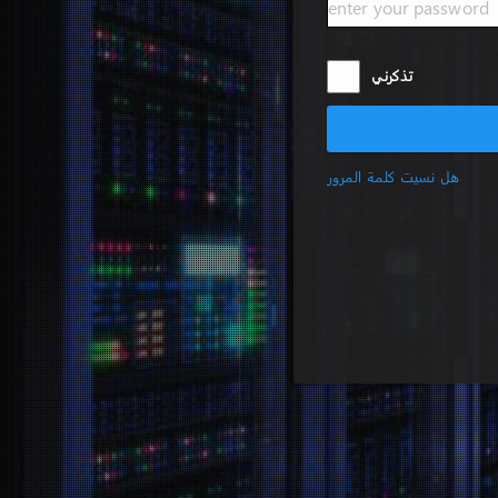
تذكرني
هل نسيت كلمة المرور